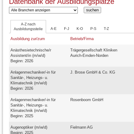
Datenbank der Ausbildungsplätze
A-Z nach
A-E
F-J
K-O
P-S
T-Z
Ausbildungsstelle
Ausbildung zur/zum
Betrieb/Firma
Anästhesietechnische/r
Trägergesellschaft Kliniken
Assistent/in (m/w/d)
Aurich-Emden-Norden
Beginn: 2026
Anlagenmechaniker/-in für
J. Brose GmbH & Co. KG
Sanitär-, Heizungs- u.
Klimatechnik (m/w/d)
Beginn: 2026
Anlagenmechaniker/-in für
Rosenboom GmbH
Sanitär-, Heizungs- u.
Klimatechnik (m/w/d)
Beginn: 2025
Augenoptiker (m/w/d)
Fielmann AG
Beginn: 2025