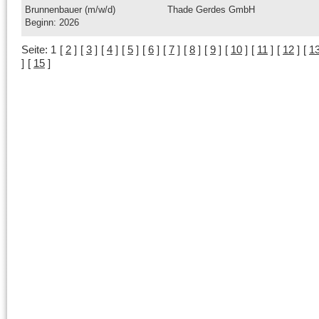
Brunnenbauer (m/w/d)
Thade Gerdes GmbH
Beginn: 2026
Seite:
1
[
2
]
[
3
]
[
4
]
[
5
]
[
6
]
[
7
]
[
8
]
[
9
]
[
10
]
[
11
]
[
12
]
[
1
]
[
15
]