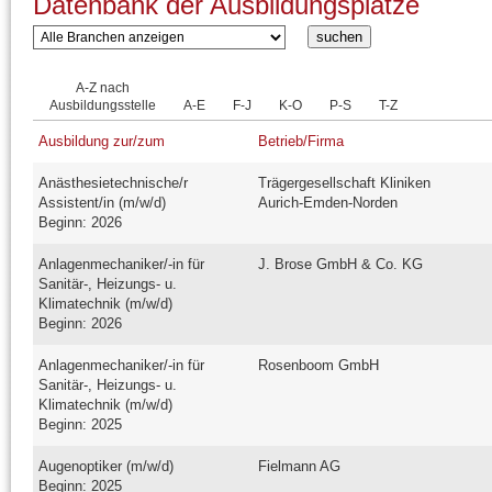
Datenbank der Ausbildungsplätze
A-Z nach
Ausbildungsstelle
A-E
F-J
K-O
P-S
T-Z
Ausbildung zur/zum
Betrieb/Firma
Anästhesietechnische/r
Trägergesellschaft Kliniken
Assistent/in (m/w/d)
Aurich-Emden-Norden
Beginn: 2026
Anlagenmechaniker/-in für
J. Brose GmbH & Co. KG
Sanitär-, Heizungs- u.
Klimatechnik (m/w/d)
Beginn: 2026
Anlagenmechaniker/-in für
Rosenboom GmbH
Sanitär-, Heizungs- u.
Klimatechnik (m/w/d)
Beginn: 2025
Augenoptiker (m/w/d)
Fielmann AG
Beginn: 2025