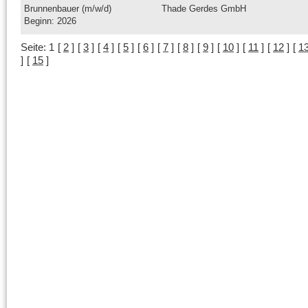
Brunnenbauer (m/w/d)
Thade Gerdes GmbH
Beginn: 2026
Seite:
1
[
2
]
[
3
]
[
4
]
[
5
]
[
6
]
[
7
]
[
8
]
[
9
]
[
10
]
[
11
]
[
12
]
[
1
]
[
15
]