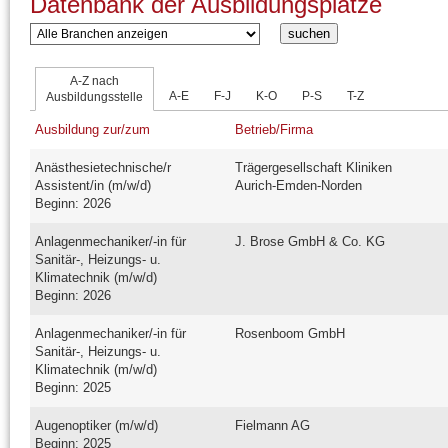
Datenbank der Ausbildungsplätze
A-Z nach
A-E
F-J
K-O
P-S
T-Z
Ausbildungsstelle
Ausbildung zur/zum
Betrieb/Firma
Anästhesietechnische/r
Trägergesellschaft Kliniken
Assistent/in (m/w/d)
Aurich-Emden-Norden
Beginn: 2026
Anlagenmechaniker/-in für
J. Brose GmbH & Co. KG
Sanitär-, Heizungs- u.
Klimatechnik (m/w/d)
Beginn: 2026
Anlagenmechaniker/-in für
Rosenboom GmbH
Sanitär-, Heizungs- u.
Klimatechnik (m/w/d)
Beginn: 2025
Augenoptiker (m/w/d)
Fielmann AG
Beginn: 2025