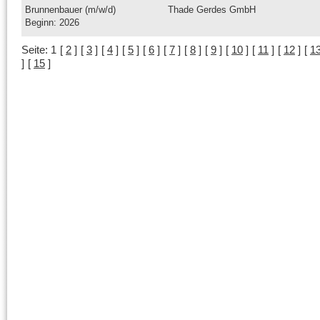
Brunnenbauer (m/w/d)
Thade Gerdes GmbH
Beginn: 2026
Seite:
1
[
2
]
[
3
]
[
4
]
[
5
]
[
6
]
[
7
]
[
8
]
[
9
]
[
10
]
[
11
]
[
12
]
[
1
]
[
15
]