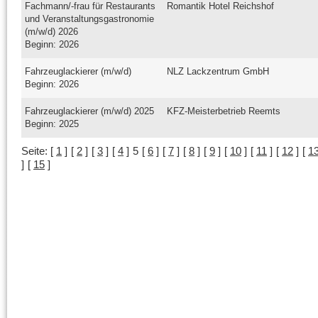
Fachmann/-frau für Restaurants
Romantik Hotel Reichshof
und Veranstaltungsgastronomie
(m/w/d) 2026
Beginn: 2026
Fahrzeuglackierer (m/w/d)
NLZ Lackzentrum GmbH
Beginn: 2026
Fahrzeuglackierer (m/w/d) 2025
KFZ-Meisterbetrieb Reemts
Beginn: 2025
Seite:
[
1
]
[
2
]
[
3
]
[
4
]
5
[
6
]
[
7
]
[
8
]
[
9
]
[
10
]
[
11
]
[
12
]
[
1
]
[
15
]