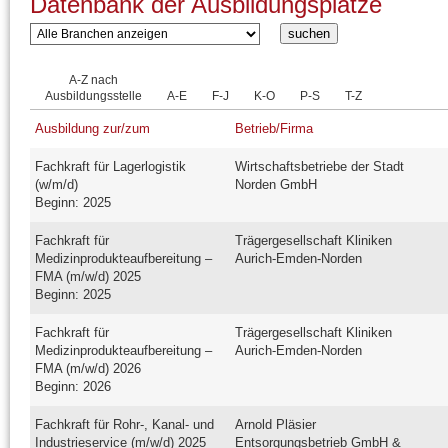
Datenbank der Ausbildungsplätze
A-Z nach
Ausbildungsstelle
A-E
F-J
K-O
P-S
T-Z
Ausbildung zur/zum
Betrieb/Firma
Fachkraft für Lagerlogistik
Wirtschaftsbetriebe der Stadt
(w/m/d)
Norden GmbH
Beginn: 2025
Fachkraft für
Trägergesellschaft Kliniken
Medizinprodukteaufbereitung –
Aurich-Emden-Norden
FMA (m/w/d) 2025
Beginn: 2025
Fachkraft für
Trägergesellschaft Kliniken
Medizinprodukteaufbereitung –
Aurich-Emden-Norden
FMA (m/w/d) 2026
Beginn: 2026
Fachkraft für Rohr-, Kanal- und
Arnold Pläsier
Industrieservice (m/w/d) 2025
Entsorgungsbetrieb GmbH &