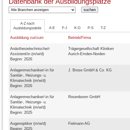
Datenbank der Ausbildungsplätze
A-Z nach
A-E
F-J
K-O
P-S
T-Z
Ausbildungsstelle
Ausbildung zur/zum
Betrieb/Firma
Anästhesietechnische/r
Trägergesellschaft Kliniken
Assistent/in (m/w/d)
Aurich-Emden-Norden
Beginn: 2026
Anlagenmechaniker/-in für
J. Brose GmbH & Co. KG
Sanitär-, Heizungs- u.
Klimatechnik (m/w/d)
Beginn: 2026
Anlagenmechaniker/-in für
Rosenboom GmbH
Sanitär-, Heizungs- u.
Klimatechnik (m/w/d)
Beginn: 2025
Augenoptiker (m/w/d)
Fielmann AG
Beginn: 2025