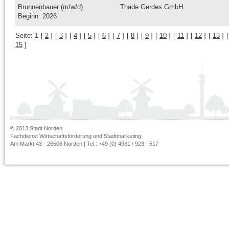
Brunnenbauer (m/w/d)
Thade Gerdes GmbH
Beginn: 2026
Seite:
1
[
2
]
[
3
]
[
4
]
[
5
]
[
6
]
[
7
]
[
8
]
[
9
]
[
10
]
[
11
]
[
12
]
[
13
]
15
]
© 2013 Stadt Norden
Fachdienst Wirtschaftsförderung und Stadtmarketing
Am Markt 43 - 26506 Norden | Tel.: +49 (0) 4931 / 923 - 517