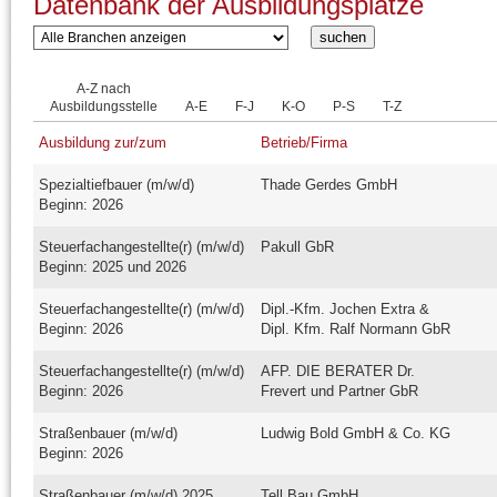
Datenbank der Ausbildungsplätze
A-Z nach
Ausbildungsstelle
A-E
F-J
K-O
P-S
T-Z
Ausbildung zur/zum
Betrieb/Firma
Spezialtiefbauer (m/w/d)
Thade Gerdes GmbH
Beginn: 2026
Steuerfachangestellte(r) (m/w/d)
Pakull GbR
Beginn: 2025 und 2026
Steuerfachangestellte(r) (m/w/d)
Dipl.-Kfm. Jochen Extra &
Beginn: 2026
Dipl. Kfm. Ralf Normann GbR
Steuerfachangestellte(r) (m/w/d)
AFP. DIE BERATER Dr.
Beginn: 2026
Frevert und Partner GbR
Straßenbauer (m/w/d)
Ludwig Bold GmbH & Co. KG
Beginn: 2026
Straßenbauer (m/w/d) 2025
Tell Bau GmbH