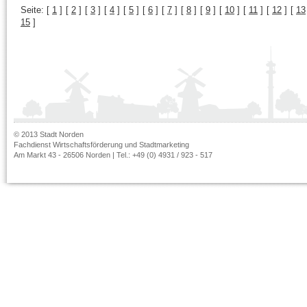
Seite:
[
1
]
[
2
]
[
3
]
[
4
]
[
5
]
[
6
]
[
7
]
[
8
]
[
9
]
[
10
]
[
11
]
[
12
]
[
13
15
]
© 2013 Stadt Norden
Fachdienst Wirtschaftsförderung und Stadtmarketing
Am Markt 43 - 26506 Norden | Tel.: +49 (0) 4931 / 923 - 517