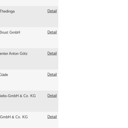
Detail
Thedinga
Detail
 Brust GmbH
Detail
enter Anton Götz
Detail
 Gäde
Detail
triebs-GmbH & Co. KG
Detail
 GmbH & Co. KG