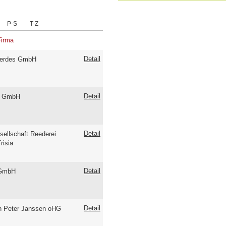
P-S
T-Z
Firma
Detail
erdes GmbH
Detail
 GmbH
Detail
sellschaft Reederei
risia
Detail
 GmbH
Detail
n Peter Janssen oHG