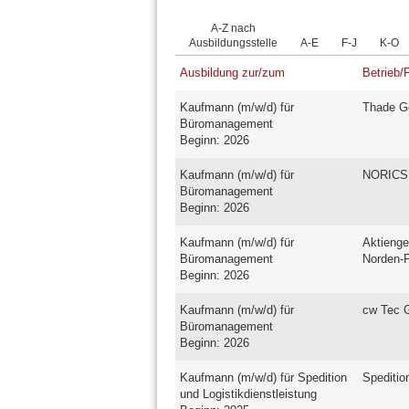
A-Z nach
Ausbildungsstelle
A-E
F-J
K-O
Ausbildung zur/zum
Betrieb/
Kaufmann (m/w/d) für
Thade G
Büromanagement
Beginn: 2026
Kaufmann (m/w/d) für
NORICS
Büromanagement
Beginn: 2026
Kaufmann (m/w/d) für
Aktienge
Büromanagement
Norden-F
Beginn: 2026
Kaufmann (m/w/d) für
cw Tec
Büromanagement
Beginn: 2026
Kaufmann (m/w/d) für Spedition
Speditio
und Logistikdienstleistung