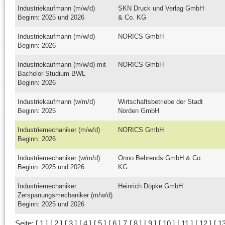
Industriekaufmann (m/w/d)
SKN Druck und Verlag GmbH
Beginn: 2025 und 2026
& Co. KG
Industriekaufmann (m/w/d)
NORICS GmbH
Beginn: 2026
Industriekaufmann (m/w/d) mit
NORICS GmbH
Bachelor-Studium BWL
Beginn: 2026
Industriekaufmann (w/m/d)
Wirtschaftsbetriebe der Stadt
Beginn: 2025
Norden GmbH
Industriemechaniker (m/w/d)
NORICS GmbH
Beginn: 2026
Industriemechaniker (w/m/d)
Onno Behrends GmbH & Co.
Beginn: 2025 und 2026
KG
Industriemechaniker
Heinrich Döpke GmbH
Zerspanungsmechaniker (m/w/d)
Beginn: 2025 und 2026
Seite:
[
1
]
[
2
]
[
3
]
[
4
]
[
5
]
[
6
]
7
[
8
]
[
9
]
[
10
]
[
11
]
[
12
]
[
1