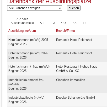
Datenbank der Ausbildungsplätze
A-Z nach
Ausbildungsstelle
A-E
F-J
K-O
P-S
T-Z
Ausbildung zur/zum
Betrieb/Firma
Hotelfachmann (m/w/d) 2025
Romantik Hotel Reichshof
Beginn: 2025
Hotelfachmann (m/w/d) 2026
Romantik Hotel Reichshof
Beginn: 2026
Hotelfachmann / -frau (m/w/d)
Hotel-Restaurant Hohes Haus
Beginn: 2025
GmbH & Co. KG
Immobilienkaufmann/-frau
Claashen Immobilien
(m/w/d)
Beginn: 2026
Industriekaufleute (m/w/d)
Doepke Schaltgeräte GmbH
Beginn: 2026