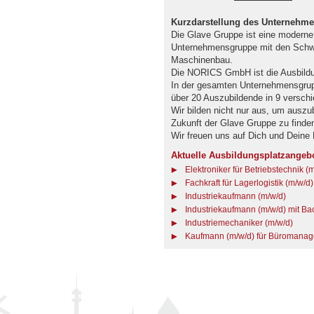
Kurzdarstellung des Unternehm
Die Glave Gruppe ist eine moderne 
Unternehmensgruppe mit den Schwe
Maschinenbau.
Die NORICS GmbH ist die Ausbildu
In der gesamten Unternehmensgrupp
über 20 Auszubildende in 9 versch
Wir bilden nicht nur aus, um auszub
Zukunft der Glave Gruppe zu finde
Wir freuen uns auf Dich und Deine
Aktuelle Ausbildungsplatzangeb
Elektroniker für Betriebstechnik (
Fachkraft für Lagerlogistik (m/w/d)
Industriekaufmann (m/w/d)
Industriekaufmann (m/w/d) mit B
Industriemechaniker (m/w/d)
Kaufmann (m/w/d) für Büromana