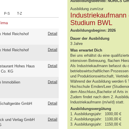
Ausbildungsbetrieb: NORICS G
Ausbildung zum/zur
Industriekaufmann 
P-S
T-Z
Studium BWL
Firma
Ausbildungsbeginn: 2026
Detail
 Hotel Reichshof
Dauer der Ausbildung
3 Jahre
Detail
 Hotel Reichshof
Was erwartet Dich
Bei uns erhältst du eine qualifizie
intensiven Betreuung, flachen Hier
Detail
Als Industriekaufmann befasst du 
staurant Hohes Haus
betriebswirtschaftlichen Prozessen
 Co. KG
und Produktionswirtschaft, Vertri
Während der Ausbildung werden 6 
Detail
 Immobilien
Hochschule Emden/Leer (Studienort
dem Abschluss„Bachelor of Arts in 
Zudem findet nach dem 2. Ausbild
Industriekaufmann (m/w/d) statt.
Detail
Schaltgeräte GmbH
Ausbildungsvergütung
1. Ausbildungsjahr:
1000,00 €
2. Ausbildungsjahr:
1100,00 €
Detail
ck und Verlag GmbH
3. Ausbildungsjahr:
1150,00 €
G