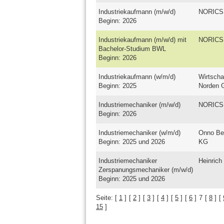
Industriekaufmann (m/w/d)
NORICS
Beginn: 2026
Industriekaufmann (m/w/d) mit
NORICS
Bachelor-Studium BWL
Beginn: 2026
Industriekaufmann (w/m/d)
Wirtscha
Beginn: 2025
Norden
Industriemechaniker (m/w/d)
NORICS
Beginn: 2026
Industriemechaniker (w/m/d)
Onno Be
Beginn: 2025 und 2026
KG
Industriemechaniker
Heinric
Zerspanungsmechaniker (m/w/d)
Beginn: 2025 und 2026
Seite:
[
1
]
[
2
]
[
3
]
[
4
]
[
5
]
[
6
]
7
[
8
]
[
15
]