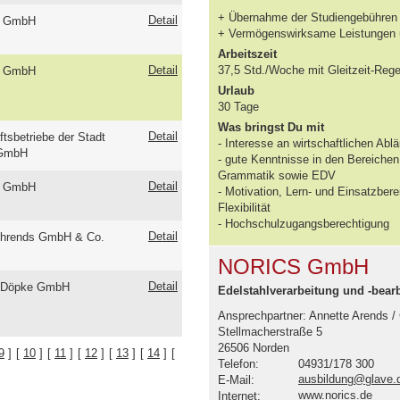
+ Übernahme der Studiengebühren
Detail
 GmbH
+ Vermögenswirksame Leistungen un
Arbeitszeit
Detail
37,5 Std./Woche mit Gleitzeit-Regel
 GmbH
Urlaub
30 Tage
Was bringst Du mit
Detail
ftsbetriebe der Stadt
- Interesse an wirtschaftlichen A
 GmbH
- gute Kenntnisse in den Bereiche
Grammatik sowie EDV
Detail
 GmbH
- Motivation, Lern- und Einsatzber
Flexibilität
- Hochschulzugangsberechtigung
Detail
hrends GmbH & Co.
NORICS GmbH
Detail
h Döpke GmbH
Edelstahlverarbeitung und -bea
Ansprechpartner: Annette Arends /
Stellmacherstraße 5
26506 Norden
9
]
[
10
]
[
11
]
[
12
]
[
13
]
[
14
]
[
Telefon:
04931/178 300
ausbildung@glave.
E-Mail:
www.norics.de
Internet: