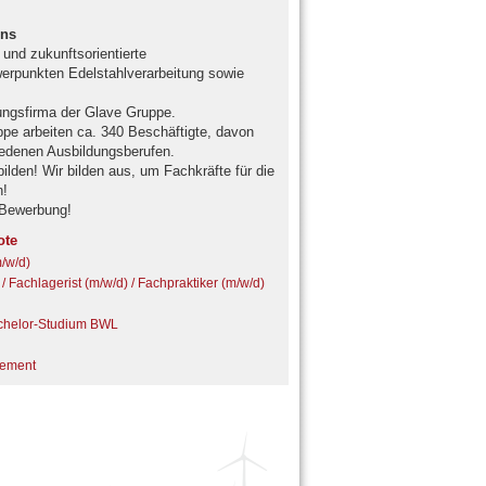
ens
und zukunftsorientierte
rpunkten Edelstahlverarbeitung sowie
ngsfirma der Glave Gruppe.
e arbeiten ca. 340 Beschäftigte, davon
iedenen Ausbildungsberufen.
ilden! Wir bilden aus, um Fachkräfte für die
n!
 Bewerbung!
ote
m/w/d)
 / Fachlagerist (m/w/d) / Fachpraktiker (m/w/d)
achelor-Studium BWL
gement