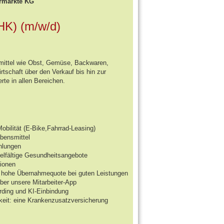
rmärkte KG
IHK) (m/w/d)
nsmittel wie Obst, Gemüse, Backwaren,
tschaft über den Verkauf bis hin zur
rte in allen Bereichen.
obilität (E-Bike,Fahrrad-Leasing)
ebensmittel
hlungen
vielfältige Gesundheitsangebote
tionen
d hohe Übernahmequote bei guten Leistungen
r unsere Mitarbeiter-App
rding und KI-Einbindung
keit: eine Krankenzusatzversicherung