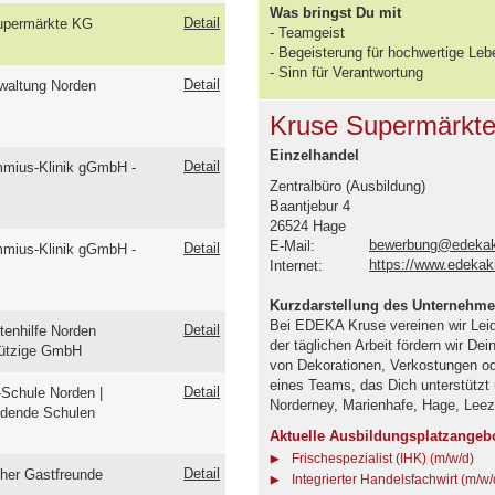
Was bringst Du mit
Detail
upermärkte KG
- Teamgeist
- Begeisterung für hochwertige Leb
- Sinn für Verantwortung
Detail
waltung Norden
Kruse Supermärkt
Einzelhandel
Detail
mius-Klinik gGmbH -
Zentralbüro (Ausbildung)
Baantjebur 4
26524 Hage
bewerbung@edekak
E-Mail:
Detail
mius-Klinik gGmbH -
https://www.edeka
Internet:
Kurzdarstellung des Unternehm
Bei EDEKA Kruse vereinen wir Leid
Detail
tenhilfe Norden
der täglichen Arbeit fördern wir Dei
ützige GmbH
von Dekorationen, Verkostungen od
eines Teams, das Dich unterstützt u
Detail
Schule Norden |
Norderney, Marienhafe, Hage, Lee
ldende Schulen
Aktuelle Ausbildungsplatzangeb
Frischespezialist (IHK) (m/w/d)
Detail
her Gastfreunde
Integrierter Handelsfachwirt (m/w/