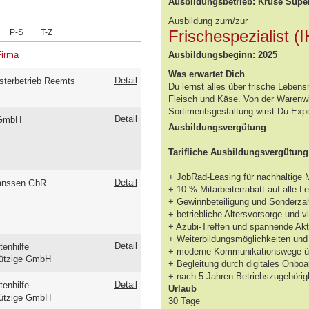
Ausbildungsbetrieb: Kruse Supe
Ausbildung zum/zur
Frischespezialist (
P-S
T-Z
Firma
Ausbildungsbeginn: 2025
Was erwartet Dich
Detail
sterbetrieb Reemts
Du lernst alles über frische Lebe
Fleisch und Käse. Von der Warenwir
Sortimentsgestaltung wirst Du Expe
Detail
 GmbH
Ausbildungsvergütung
Tarifliche Ausbildungsvergütung
+ JobRad-Leasing für nachhaltige M
Detail
anssen GbR
+ 10 % Mitarbeiterrabatt auf alle L
+ Gewinnbeteiligung und Sonderza
+ betriebliche Altersvorsorge und 
+ Azubi-Treffen und spannende Ak
+ Weiterbildungsmöglichkeiten un
Detail
tenhilfe
+ moderne Kommunikationswege übe
ützige GmbH
+ Begleitung durch digitales Onboa
+ nach 5 Jahren Betriebszugehörig
Detail
tenhilfe
Urlaub
ützige GmbH
30 Tage