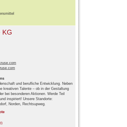
ensmittel
e KG
ruse.com
kruse.com
ens
enschaft und berufliche Entwicklung. Neben
ne kreativen Talente – ob in der Gestaltung
er bei besonderen Aktionen. Werde Teil
nd inspiriert! Unsere Standorte:
zdorf, Norden, Rechtsupweg.
ote
d)