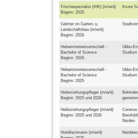
Frischespezialist (IHK) (m/w/d)
Kruse S
Beginn: 2025
Gärtner im Garten- u.
Stadtver
Landschaftsbau (m/w/d)
Beginn: 2026
Hebammenwissenschaft -
Ubbo-Em
Bachelor of Science
Studium
Beginn: 2026
Hebammenwissenschaft -
Ubbo-Em
Bachelor of Science
Studium
Beginn: 2025
Heilerziehungspfleger (m/w/d)
Behinder
Beginn: 2025 und 2026
gemeinn
Heilerziehungspfleger (m/w/d)
Conerus-
Beginn: 2025 und 2026
Berufsbi
Norden
Hotelfachmann (m/w/d)
Norddeic
Beginn: 2025