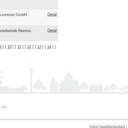
Detail
kzentrum GmbH
Detail
sterbetrieb Reemts
9
]
[
10
]
[
11
]
[
12
]
[
13
]
[
14
]
[
- 517
Home
|
Ausbildungsplätze
|