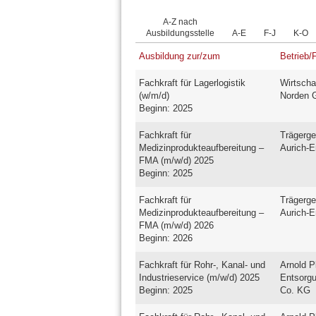
A-Z nach
Ausbildungsstelle
A-E
F-J
K-O
Ausbildung zur/zum
Betrieb/
Fachkraft für Lagerlogistik
Wirtscha
(w/m/d)
Norden
Beginn: 2025
Fachkraft für
Trägerge
Medizinprodukteaufbereitung –
Aurich-
FMA (m/w/d) 2025
Beginn: 2025
Fachkraft für
Trägerge
Medizinprodukteaufbereitung –
Aurich-
FMA (m/w/d) 2026
Beginn: 2026
Fachkraft für Rohr-, Kanal- und
Arnold P
Industrieservice (m/w/d) 2025
Entsorg
Beginn: 2025
Co. KG