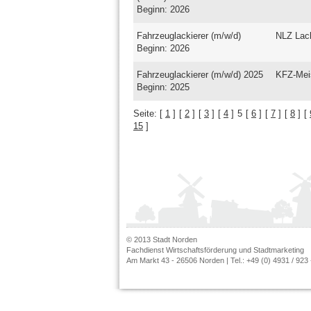
Beginn: 2026
Fahrzeuglackierer (m/w/d)
NLZ Lac
Beginn: 2026
Fahrzeuglackierer (m/w/d) 2025
KFZ-Mei
Beginn: 2025
Seite:
[
1
]
[
2
]
[
3
]
[
4
]
5
[
6
]
[
7
]
[
8
]
[
15
]
© 2013 Stadt Norden
Fachdienst Wirtschaftsförderung und Stadtmarketing
Am Markt 43 - 26506 Norden | Tel.: +49 (0) 4931 / 923 