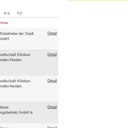
P-S
T-Z
Firma
Detail
ftsbetriebe der Stadt
 GmbH
Detail
sellschaft Kliniken
Emden-Norden
Detail
sellschaft Kliniken
Emden-Norden
Detail
läsier
ungsbetrieb GmbH &