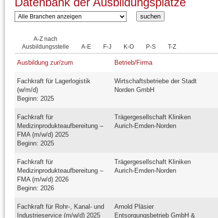
Datenbank der Ausbildungsplätze
A-Z nach
Ausbildungsstelle
A-E
F-J
K-O
P-S
T-Z
Ausbildung zur/zum
Betrieb/Firma
Fachkraft für Lagerlogistik
Wirtschaftsbetriebe der Stadt
(w/m/d)
Norden GmbH
Beginn: 2025
Fachkraft für
Trägergesellschaft Kliniken
Medizinprodukteaufbereitung –
Aurich-Emden-Norden
FMA (m/w/d) 2025
Beginn: 2025
Fachkraft für
Trägergesellschaft Kliniken
Medizinprodukteaufbereitung –
Aurich-Emden-Norden
FMA (m/w/d) 2026
Beginn: 2026
Fachkraft für Rohr-, Kanal- und
Arnold Pläsier
Industrieservice (m/w/d) 2025
Entsorgungsbetrieb GmbH &