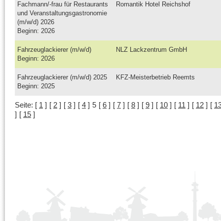
Fachmann/-frau für Restaurants
Romantik Hotel Reichshof
und Veranstaltungsgastronomie
(m/w/d) 2026
Beginn: 2026
Fahrzeuglackierer (m/w/d)
NLZ Lackzentrum GmbH
Beginn: 2026
Fahrzeuglackierer (m/w/d) 2025
KFZ-Meisterbetrieb Reemts
Beginn: 2025
Seite:
[
1
]
[
2
]
[
3
]
[
4
]
5
[
6
]
[
7
]
[
8
]
[
9
]
[
10
]
[
11
]
[
12
]
[
1
]
[
15
]