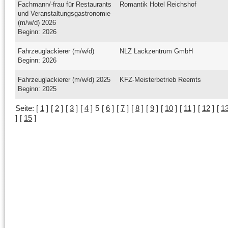
Fachmann/-frau für Restaurants
Romantik Hotel Reichshof
und Veranstaltungsgastronomie
(m/w/d) 2026
Beginn: 2026
Fahrzeuglackierer (m/w/d)
NLZ Lackzentrum GmbH
Beginn: 2026
Fahrzeuglackierer (m/w/d) 2025
KFZ-Meisterbetrieb Reemts
Beginn: 2025
Seite:
[
1
]
[
2
]
[
3
]
[
4
]
5
[
6
]
[
7
]
[
8
]
[
9
]
[
10
]
[
11
]
[
12
]
[
1
]
[
15
]