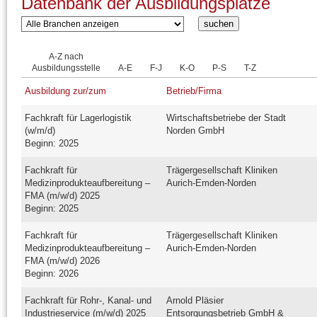
Datenbank der Ausbildungsplätze
A-Z nach
Ausbildungsstelle
A-E
F-J
K-O
P-S
T-Z
Ausbildung zur/zum
Betrieb/Firma
Fachkraft für Lagerlogistik
Wirtschaftsbetriebe der Stadt
(w/m/d)
Norden GmbH
Beginn: 2025
Fachkraft für
Trägergesellschaft Kliniken
Medizinprodukteaufbereitung –
Aurich-Emden-Norden
FMA (m/w/d) 2025
Beginn: 2025
Fachkraft für
Trägergesellschaft Kliniken
Medizinprodukteaufbereitung –
Aurich-Emden-Norden
FMA (m/w/d) 2026
Beginn: 2026
Fachkraft für Rohr-, Kanal- und
Arnold Pläsier
Industrieservice (m/w/d) 2025
Entsorgungsbetrieb GmbH &