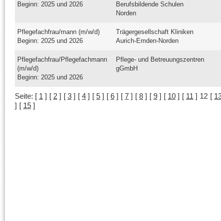
Beginn: 2025 und 2026
Berufsbildende Schulen
Norden
Pflegefachfrau/mann (m/w/d)
Trägergesellschaft Kliniken
Beginn: 2025 und 2026
Aurich-Emden-Norden
Pflegefachfrau/Pflegefachmann
Pflege- und Betreuungszentren
(m/w/d)
gGmbH
Beginn: 2025 und 2026
Seite:
[
1
]
[
2
]
[
3
]
[
4
]
[
5
]
[
6
]
[
7
]
[
8
]
[
9
]
[
10
]
[
11
]
12
[
1
]
[
15
]