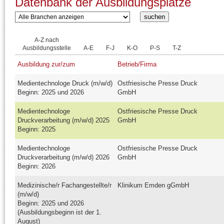
Datenbank der Ausbildungsplätze
A-Z nach
Ausbildungsstelle
A-E
F-J
K-O
P-S
T-Z
Ausbildung zur/zum
Betrieb/Firma
Medientechnologe Druck (m/w/d)
Ostfriesische Presse Druck
Beginn: 2025 und 2026
GmbH
Medientechnologe
Ostfriesische Presse Druck
Druckverarbeitung (m/w/d) 2025
GmbH
Beginn: 2025
Medientechnologe
Ostfriesische Presse Druck
Druckverarbeitung (m/w/d) 2026
GmbH
Beginn: 2026
Medizinische/r Fachangestellte/r
Klinikum Emden gGmbH
(m/w/d)
Beginn: 2025 und 2026
(Ausbildungsbeginn ist der 1.
August)