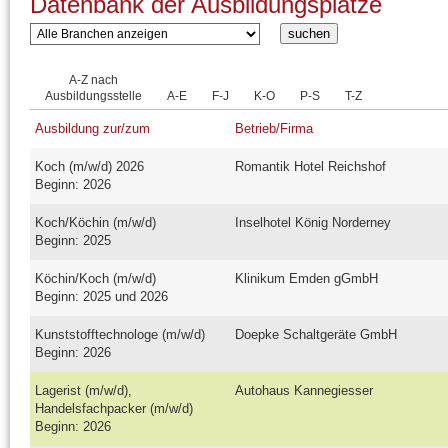
Datenbank der Ausbildungsplätze
A-Z nach
Ausbildungsstelle
A-E
F-J
K-O
P-S
T-Z
Ausbildung zur/zum
Betrieb/Firma
Koch (m/w/d) 2026
Romantik Hotel Reichshof
Beginn: 2026
Koch/Köchin (m/w/d)
Inselhotel König Norderney
Beginn: 2025
Köchin/Koch (m/w/d)
Klinikum Emden gGmbH
Beginn: 2025 und 2026
Kunststofftechnologe (m/w/d)
Doepke Schaltgeräte GmbH
Beginn: 2026
Lagerist (m/w/d),
Autohaus Kannegiesser
Handelsfachpacker (m/w/d)
Beginn: 2026