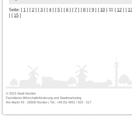
Seite:
[
1
]
[
2
]
[
3
]
[
4
]
[
5
]
[
6
]
[
7
]
[
8
]
[
9
]
[
10
]
11
[
12
]
[
1
]
[
15
]
© 2013 Stadt Norden
Fachdienst Wirtschaftsförderung und Stadtmarketing
Am Markt 43 - 26506 Norden | Tel.: +49 (0) 4931 / 923 - 517