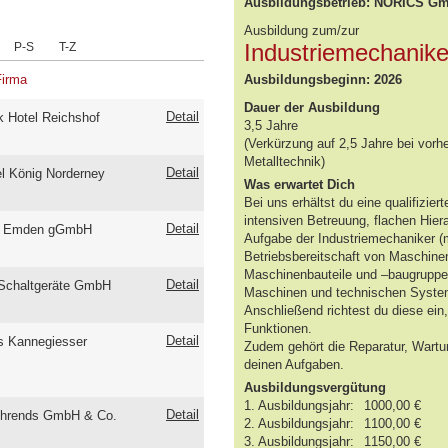
Ausbildungsbetrieb: NORICS G
Ausbildung zum/zur
Industriemechanike
P-S
T-Z
Firma
Ausbildungsbeginn: 2026
Dauer der Ausbildung
Detail
 Hotel Reichshof
3,5 Jahre
(Verkürzung auf 2,5 Jahre bei vor
Metalltechnik)
Detail
el König Norderney
Was erwartet Dich
Bei uns erhältst du eine qualifizie
intensiven Betreuung, flachen Hier
Detail
m Emden gGmbH
Aufgabe der Industriemechaniker (m
Betriebsbereitschaft von Maschinen
Maschinenbauteile und –baugruppen 
Detail
Schaltgeräte GmbH
Maschinen und technischen Syste
Anschließend richtest du diese ein,
Funktionen.
Detail
s Kannegiesser
Zudem gehört die Reparatur, Wartu
deinen Aufgaben.
Ausbildungsvergütung
1. Ausbildungsjahr:
1000,00 €
Detail
hrends GmbH & Co.
2. Ausbildungsjahr:
1100,00 €
3. Ausbildungsjahr:
1150,00 €