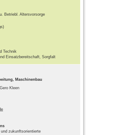
 Betriebl. Altersvorsorge
gs)
d Technik
und Einsatzbereitschaft, Sorgfalt
rbeitung, Maschinenbau
 Gero Kleen
de
ens
und zukunftsorientierte