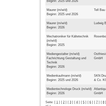
Beginn: 2025 und 2026
Maurer (m/w/d)
Tell Ba
Beginn: 2025 und 2026
Maurer (m/w/d)
Ludwig 
Beginn: 2026
Mechatroniker für Kältetechnik
Rosenb
(m/w/d)
Beginn: 2025
Mediengestalter (m/w/d)
Ostfries
Fachrichtung Gestaltung und
GmbH
Technik
Beginn: 2026
Medienkaufmann (m/w/d)
SKN Dru
Beginn: 2025 und 2026
& Co. K
Medientechnologe Druck (m/w/d)
Atlantiq
Beginn: 2026
GmbH
Seite:
[
1
]
[
2
]
[
3
]
[
4
]
[
5
]
[
6
]
[
7
]
[
8