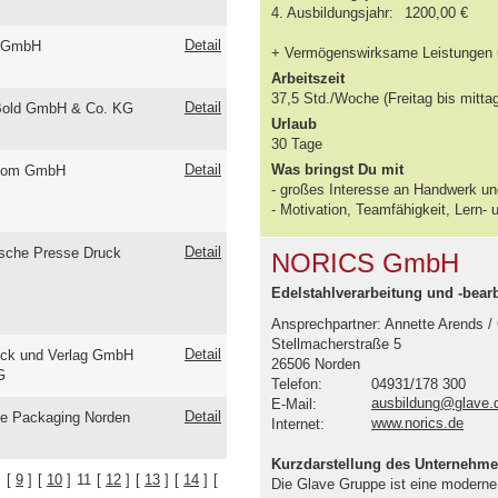
4. Ausbildungsjahr:
1200,00 €
Detail
u GmbH
+ Vermögenswirksame Leistungen u.
Arbeitszeit
37,5 Std./Woche (Freitag bis mitta
Detail
Bold GmbH & Co. KG
Urlaub
30 Tage
Detail
Was bringst Du mit
oom GmbH
- großes Interesse an Handwerk un
- Motivation, Teamfähigkeit, Lern- 
Detail
ische Presse Druck
NORICS GmbH
Edelstahlverarbeitung und -bea
Ansprechpartner: Annette Arends /
Stellmacherstraße 5
Detail
ck und Verlag GmbH
26506 Norden
G
Telefon:
04931/178 300
ausbildung@glave.
E-Mail:
Detail
ue Packaging Norden
www.norics.de
Internet:
Kurzdarstellung des Unternehm
]
[
9
]
[
10
]
11
[
12
]
[
13
]
[
14
]
[
Die Glave Gruppe ist eine moderne 