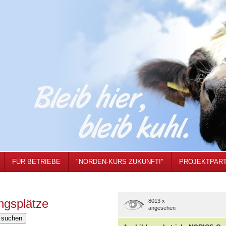
FÜR BETRIEBE
"NORDEN-KURS ZUKUNFT!"
PROJEKTPAR
ngsplätze
8013 x
angesehen