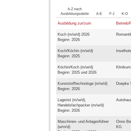
A-Z nach
Ausbildungsstelle
A-E
F-J
K-O
Ausbildung zur/zum
Betrieb/
Koch (m/w/d) 2026
Romantik
Beginn: 2026
Koch/Köchin (m/w/d)
Inselhot
Beginn: 2025
Köchin/Koch (m/w/d)
Kliniku
Beginn: 2025 und 2026
Kunststofftechnologe (m/w/d)
Doepke 
Beginn: 2026
Lagerist (m/w/d),
Autohau
Handelsfachpacker (m/w/d)
Beginn: 2026
Maschinen- und Anlagenführer
Onno Be
(w/m/d)
KG