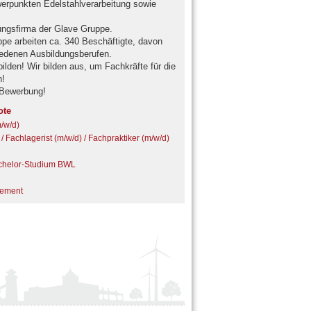
rpunkten Edelstahlverarbeitung sowie
ngsfirma der Glave Gruppe.
e arbeiten ca. 340 Beschäftigte, davon
iedenen Ausbildungsberufen.
ilden! Wir bilden aus, um Fachkräfte für die
n!
 Bewerbung!
ote
m/w/d)
 / Fachlagerist (m/w/d) / Fachpraktiker (m/w/d)
achelor-Studium BWL
gement